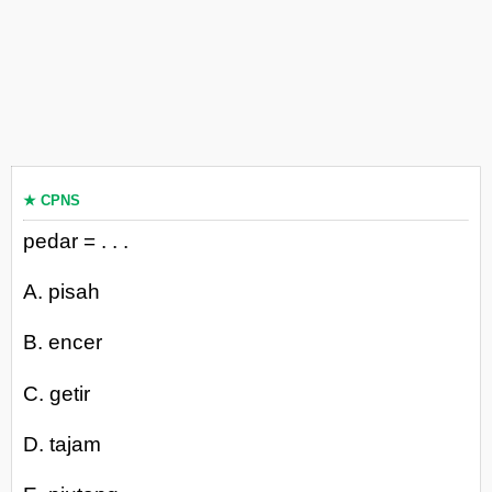
★ CPNS
pedar = . . .
A. pisah
B. encer
C. getir
D. tajam