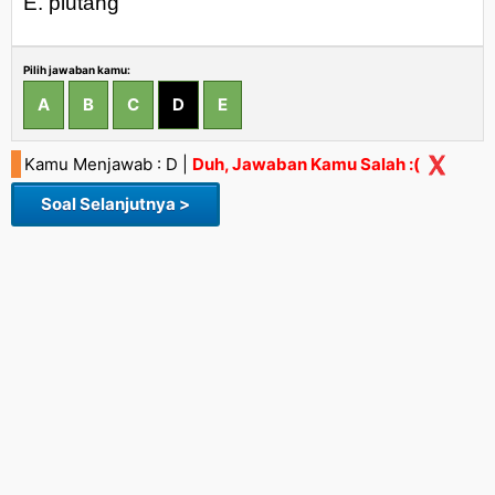
E. piutang
Pilih jawaban kamu:
A
B
C
D
E
Kamu Menjawab : D
|
Duh, Jawaban Kamu Salah :(
Soal Selanjutnya >