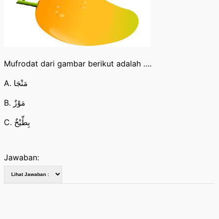
Mufrodat dari gambar berikut adalah ….
A. مَنْجَا
B. مَوْزٌ
C. بِطِّيْخٌ
Jawaban: