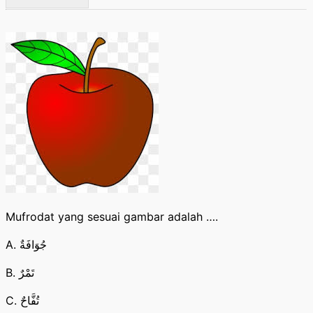
Mufrodat yang sesuai gambar adalah ….
A. جُوَافَةٌ
B. تَمْرٌ
C. تُفَّاحٌ