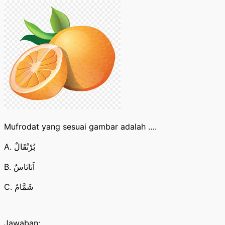
Mufrodat yang sesuai gambar adalah ….
A. بُرْتُقَالٌ
B. اَنَانَاسٌ
C. شَمَّامٌ
Jawaban: