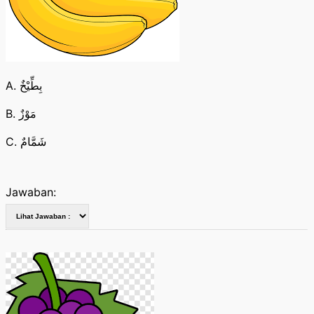
A. بِطِّيْخٌ
B. مَوْزٌ
C. شَمَّامٌ
Jawaban: