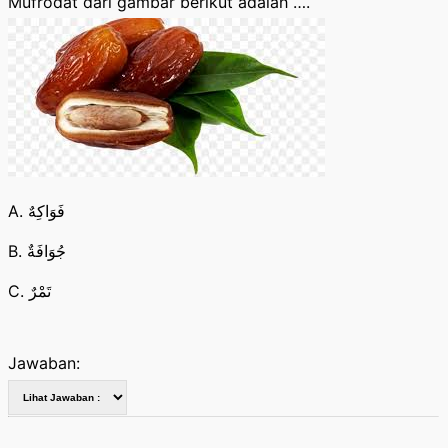
Mufrodat dari gambar berikut adalah ….
A. فَوَاكِهٌ
B. جُوَافَةٌ
C. تَمْرٌ
Jawaban: