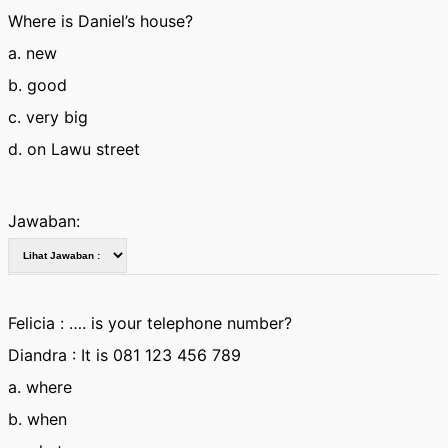
Where is Daniel’s house?
a. new
b. good
c. very big
d. on Lawu street
Jawaban:
Felicia : …. is your telephone number?
Diandra : It is 081 123 456 789
a. where
b. when