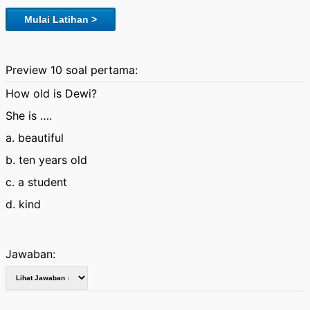
Mulai Latihan >
Preview 10 soal pertama:
How old is Dewi?
She is ….
a. beautiful
b. ten years old
c. a student
d. kind
Jawaban: