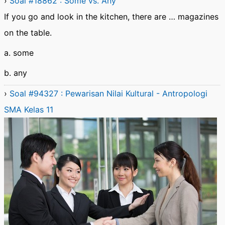
›
Soal #18862 : Some vs. Any
If you go and look in the kitchen, there are … magazines
on the table.
a. some
b. any
›
Soal #94327 : Pewarisan Nilai Kultural - Antropologi
SMA Kelas 11