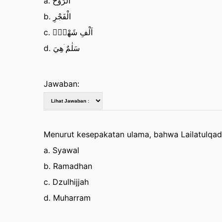
a. الرُّوْحُ
b. الْفَجْرِ
c. اَلْفِ شَهْرٍۗ
d. سَلٰمٌ ۛهِيَ
Jawaban:
Menurut kesepakatan ulama, bahwa Lailatulqada
a. Syawal
b. Ramadhan
c. Dzulhijjah
d. Muharram