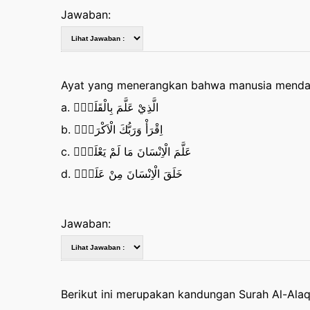
Jawaban:
Ayat yang menerangkan bahwa manusia mendapa
a. الَّذِيْ عَلَّمَ بِالْقَلَمِۙ
b. اِقْرَأْ وَرَبُّكَ الْاَكْرَمُۙ
c. عَلَّمَ الْاِنْسَانَ مَا لَمْ يَعْلَمْۗ
d. خَلَقَ الْاِنْسَانَ مِنْ عَلَقٍۚ
Jawaban:
Berikut ini merupakan kandungan Surah Al-Alaq,