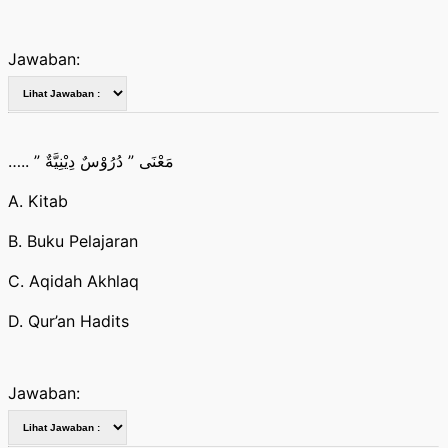
Jawaban:
….. ” مَعْنَى ” دُرُوْسٌ دِيْنِيَّةٌ
A. Kitab
B. Buku Pelajaran
C. Aqidah Akhlaq
D. Qur’an Hadits
Jawaban: