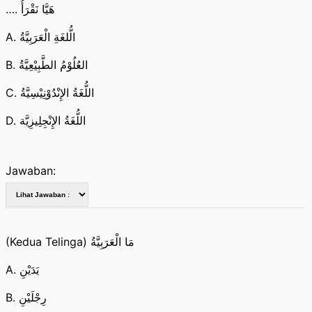
…. هَيَّا نَقْرَأُ
A. الُّلغَةِ الْعَرَبِيَّةُ
B. العُلُوْمُ الطَّبِيْعِيَّةُ
C. اللُّغَةُ الإِنْدُوْنِيْسِيَّةُ
D. اللُّغَةُ الإِنْجِلِيزِيَّة
Jawaban:
(Kedua Telinga) مَا الْعَرَبِيَّةُ
A. يَدَيْنِ
B. رِجْلَيْنِ