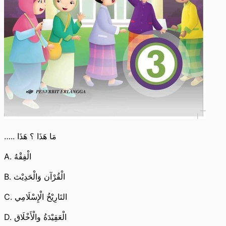
….. مَا هَذَا ؟ هَذَا
A. الْفِقْهُ
B. الْقُرْآن وَالْحَدِيْث
C. التَارِيْخُ الْإِسْلَامِي
D. الْعَقِيْدَةُ والْأَخْلَاق