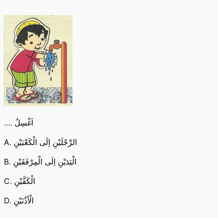
…. اَغْسِلُ
A. الرِّجْلَيْنِ اِلَى الْكَعْبَيْنِ
B. الْيَدَيْنِ اِلَى الْمِرْفَقَيْنِ
C. الْكَفَّيْنِ
D. الْاُذُنَيْنِ