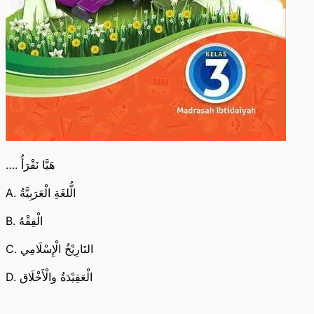
…. هَيَّا نَقْرَأُ
A. الُّلغَةِ الْعَرَبِيَّةُ
B. الْفِقْهُ
C. التَارِيْخُ الْإِسْلَامِي
D. الْعَقِيْدَةُ والْأَخْلَاق