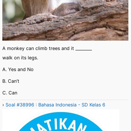
A monkey can climb trees and it ________
walk on its legs.
A. Yes and No
B. Can’t
C. Can
›
Soal #38996 : Bahasa Indonesia - SD Kelas 6