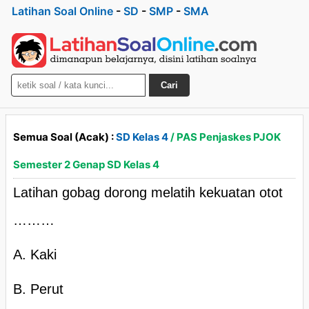
Latihan Soal Online
-
SD
-
SMP
-
SMA
Cari
Semua Soal (Acak) :
SD Kelas 4
/ PAS Penjaskes PJOK
Semester 2 Genap SD Kelas 4
Latihan gobag dorong melatih kekuatan otot
………
A. Kaki
B. Perut