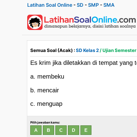
Latihan Soal Online
-
SD
-
SMP
-
SMA
Semua Soal (Acak) :
SD Kelas 2
/ Ujian Semester
Es krim jika diletakkan di tempat yang
a. membeku
b. mencair
c. menguap
Pilih jawaban kamu: