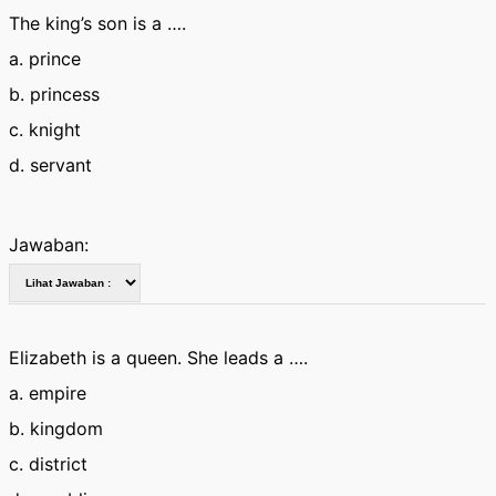
The king’s son is a ….
a. prince
b. princess
c. knight
d. servant
Jawaban:
Elizabeth is a queen. She leads a ….
a. empire
b. kingdom
c. district