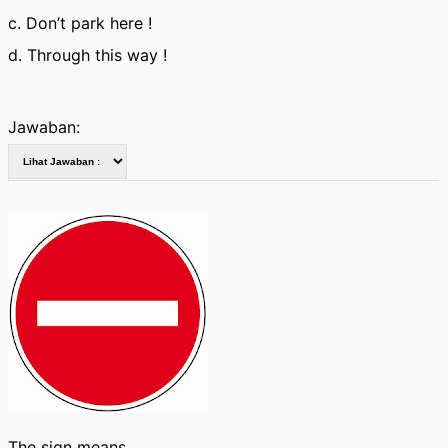
c. Don’t park here !
d. Through this way !
Jawaban:
The sign means ….