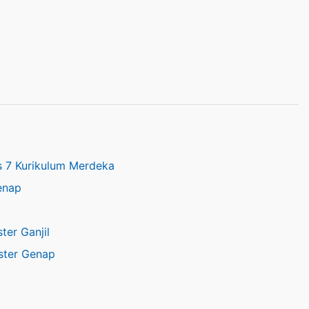
s 7 Kurikulum Merdeka
enap
er Ganjil
ster Genap