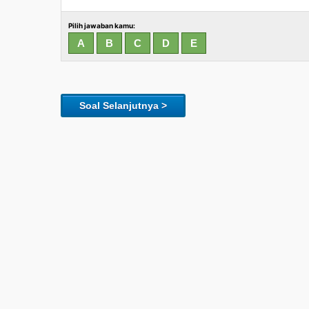
Pilih jawaban kamu:
Soal Selanjutnya >