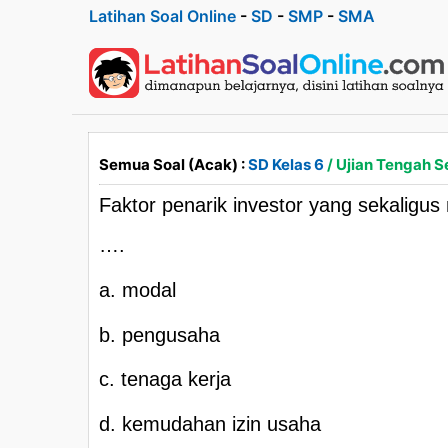
Latihan Soal Online
-
SD
-
SMP
-
SMA
Semua Soal (Acak) :
SD Kelas 6
/ Ujian Tengah S
Faktor penarik investor yang sekaligus 
….
a. modal
b. pengusaha
c. tenaga kerja
d. kemudahan izin usaha