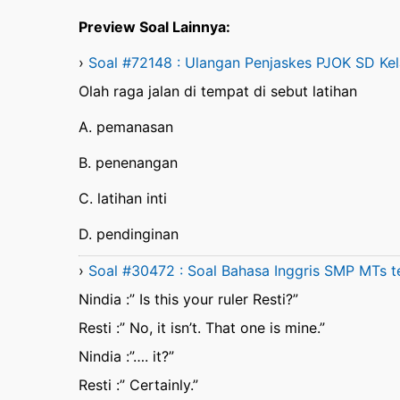
Preview Soal Lainnya:
›
Soal #72148 : Ulangan Penjaskes PJOK SD Kel
Olah raga jalan di tempat di sebut latihan
A. pemanasan
B. penenangan
C. latihan inti
D. pendinginan
›
Soal #30472 : Soal Bahasa Inggris SMP MTs t
Nindia :” Is this your ruler Resti?”
Resti :” No, it isn’t. That one is mine.”
Nindia :”…. it?”
Resti :” Certainly.”