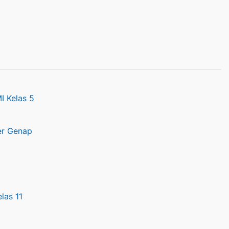
I Kelas 5
er Genap
las 11