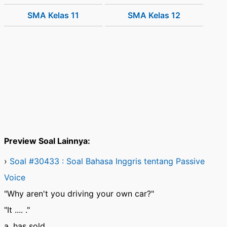
SMA Kelas 11
SMA Kelas 12
Preview Soal Lainnya:
›
Soal #30433 : Soal Bahasa Inggris tentang Passive
Voice
"Why aren't you driving your own car?"
"It .... ."
a. has sold