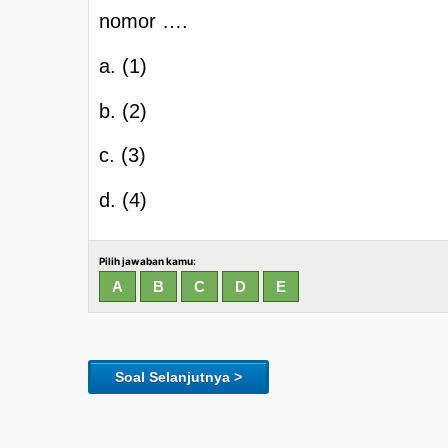
nomor ….
a. (1)
b. (2)
c. (3)
d. (4)
Pilih jawaban kamu:
Soal Selanjutnya >