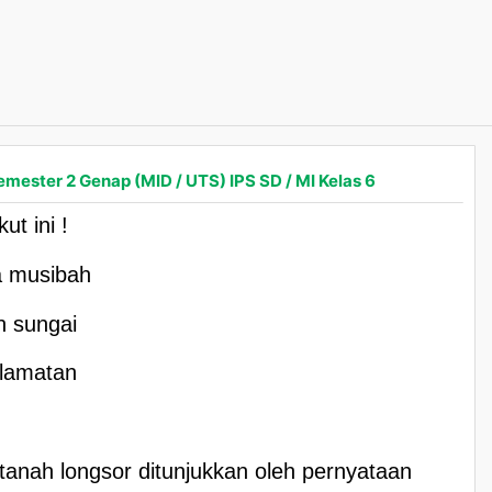
emester 2 Genap (MID / UTS) IPS SD / MI Kelas 6
t ini !
a musibah
n sungai
elamatan
tanah longsor ditunjukkan oleh pernyataan