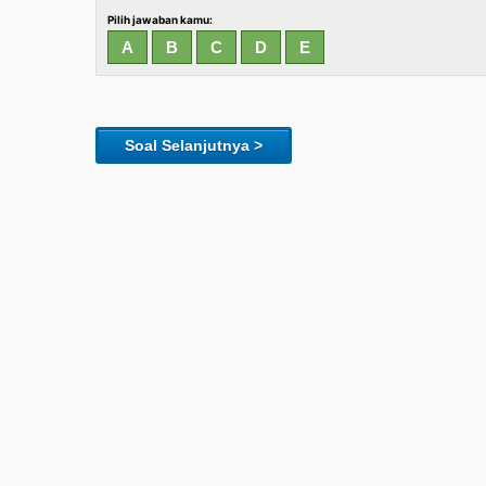
Pilih jawaban kamu:
Soal Selanjutnya >