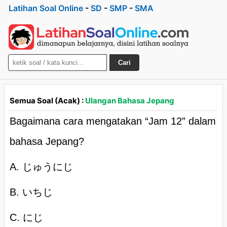
Latihan Soal Online
-
SD
-
SMP
-
SMA
Cari
Semua Soal (Acak) :
Ulangan Bahasa Jepang
Bagaimana cara mengatakan “Jam 12” dalam
bahasa Jepang?
A. じゅうにじ
B. いちじ
C. にじ