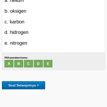
a. helium
b. oksigen
c. karbon
d. hidrogen
e. nitrogen
Pilih jawaban kamu:
Soal Selanjutnya >