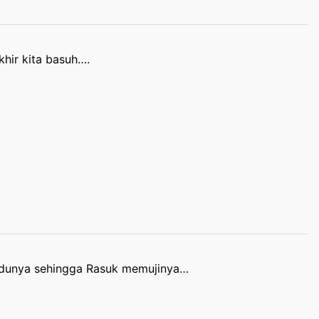
hir kita basuh….
udunya sehingga Rasuk memujinya…