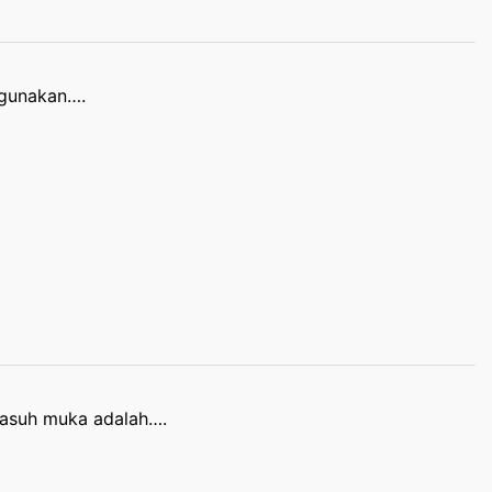
ggunakan….
basuh muka adalah….