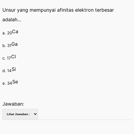
Unsur yang mempunyai afinitas elektron terbesar
adalah…
Ca
a. 20
Ga
b. 31
Cl
c. 17
Si
d. 14
Se
e. 34
Jawaban: