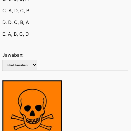
C. A, D, C, B
D. D, C, B, A
E. A, B, C, D
Jawaban: