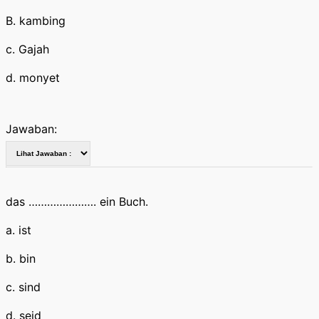
B. kambing
c. Gajah
d. monyet
Jawaban:
das …………………. ein Buch.
a. ist
b. bin
c. sind
d. seid