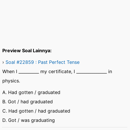
Preview Soal Lainnya:
›
Soal #22859 : Past Perfect Tense
When I __________ my certificate, I _______________ in
physics.
A. Had gotten / graduated
B. Got / had graduated
C. Had gotten / had graduated
D. Got / was graduating