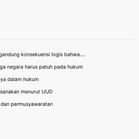
andung konsekuensi logis bahwa….
rga negara harus patuh pada hukum
nya dalam hukum
aksanakan menurut UUD
at dan permusyawaratan