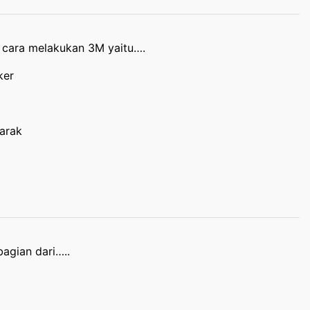
n cara melakukan 3M yaitu….
ker
arak
agian dari…..