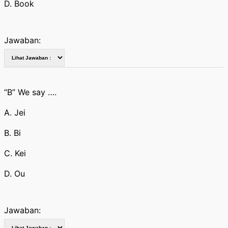
D. Book
Jawaban:
“B” We say ….
A. Jei
B. Bi
C. Kei
D. Ou
Jawaban: