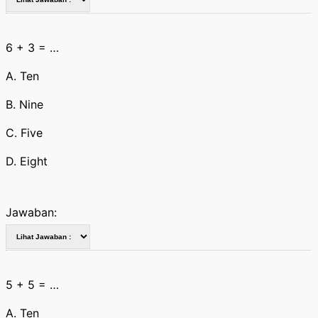
6 + 3 = …
A. Ten
B. Nine
C. Five
D. Eight
Jawaban:
5 + 5 = …
A. Ten