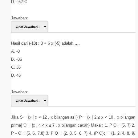
D. –62°C
Jawaban:
Hasil dari (-18) : 3 + 6 x (-5) adalah ….
A. -0
B. -36
C. 36
D. 46
Jawaban:
Jika S = {x | x < 12 , x bilangan asli} P = {x | 2 ≤ x < 10 , x bilangan
prima} Q = {x | 4 < x ≤ 7 , x bilangan cacah} Maka : 1. P Q = {5, 7} 2.
P - Q = {5, 6, 7,8} 3. P Q = {2, 3, 5, 6, 7} 4. (P Q)c = {1, 2, 4, 8, 9,