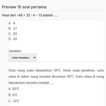
Preview 10 soal pertama:
Hasil dari -48 + 32 : 4 – 13 adalah ….
A. -9
B. -17
C. -53
D. -63
Jawaban:
Suhu ruang suatu laboratorium 34°C. Untuk suatu penelitian, suhu
udara di dalam ruang tersebut diturunkan 28°C. Suhu udara di ruang
laboratorium tersebut menjadi ….
A. 62°C
B. 6°C
C. –6°C