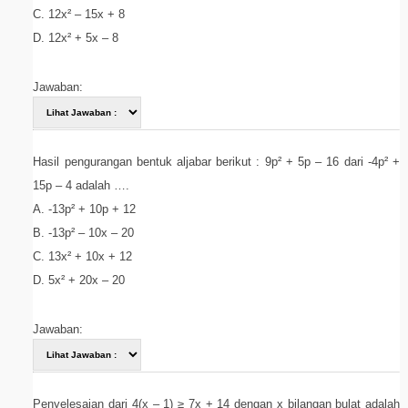
C. 12x² – 15x + 8
D. 12x² + 5x – 8
Jawaban:
Hasil pengurangan bentuk aljabar berikut : 9p² + 5p – 16 dari -4p² +
15p – 4 adalah ….
A. -13p² + 10p + 12
B. -13p² – 10x – 20
C. 13x² + 10x + 12
D. 5x² + 20x – 20
Jawaban:
Penyelesaian dari 4(x – 1) ≥ 7x + 14 dengan x bilangan bulat adalah