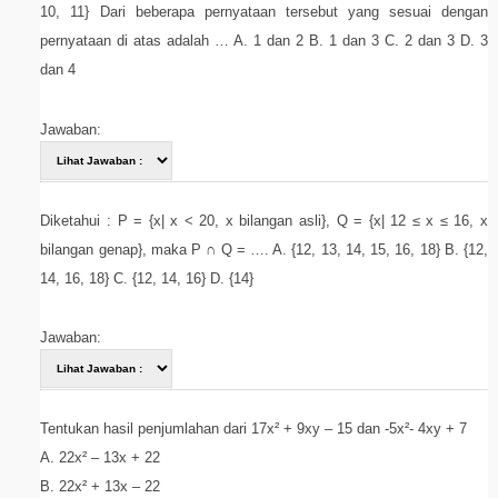
10, 11} Dari beberapa pernyataan tersebut yang sesuai dengan
pernyataan di atas adalah … A. 1 dan 2 B. 1 dan 3 C. 2 dan 3 D. 3
dan 4
Jawaban:
Diketahui : P = {x| x < 20, x bilangan asli}, Q = {x| 12 ≤ x ≤ 16, x
bilangan genap}, maka P ∩ Q = …. A. {12, 13, 14, 15, 16, 18} B. {12,
14, 16, 18} C. {12, 14, 16} D. {14}
Jawaban:
Tentukan hasil penjumlahan dari 17x² + 9xy – 15 dan -5x²- 4xy + 7
A. 22x² – 13x + 22
B. 22x² + 13x – 22