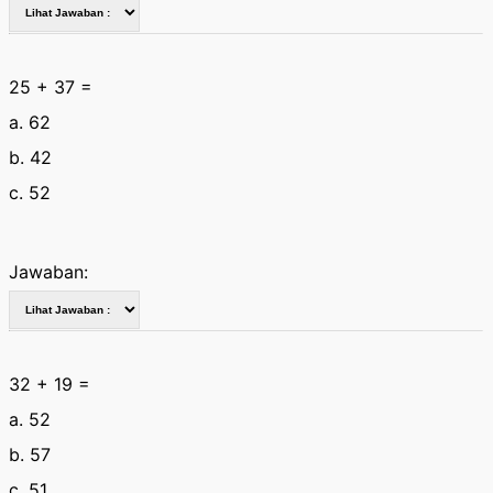
25 + 37 =
a. 62
b. 42
c. 52
Jawaban:
32 + 19 =
a. 52
b. 57
c. 51