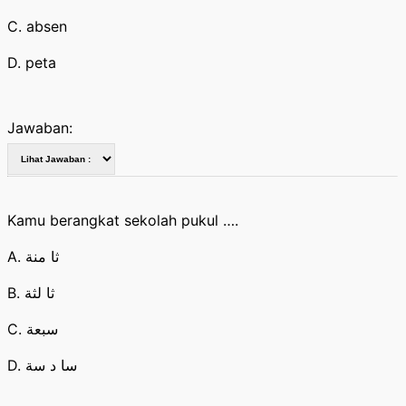
C. absen
D. peta
Jawaban:
Kamu berangkat sekolah pukul ….
A. ثا منة
B. ثا لثة
C. سبعة
D. سا د سة