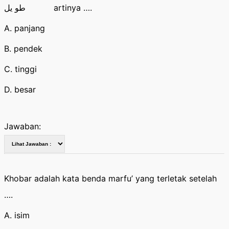
طو يل artinya ….
A. panjang
B. pendek
C. tinggi
D. besar
Jawaban:
Khobar adalah kata benda marfu’ yang terletak setelah
….
A. isim