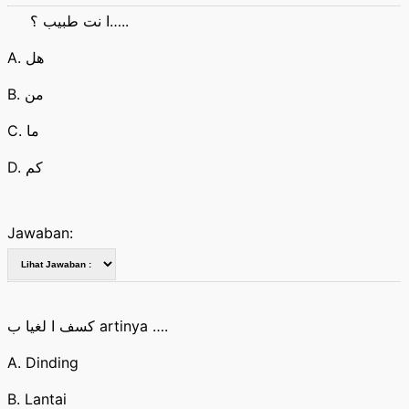
ا نت طبيب ؟…..
A. هل
B. من
C. ما
D. كم
Jawaban:
كسف ا لغيا ب artinya ….
A. Dinding
B. Lantai