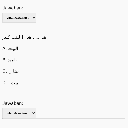
Jawaban:
هذا … , هذ ا ا لبنت كبير
A. البيت
B. تلميذ
C. بيتا ن
D. بيت
Jawaban: