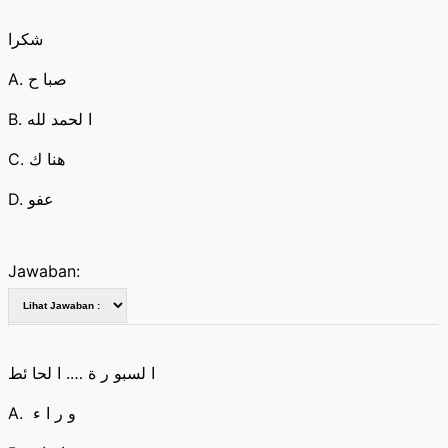
شكرا
A. صبا ح
B. ا لحمد لله
C. هنا ك
D. عفو
Jawaban:
ا لسبو ر ة …. ا لحا ئط
A. و ر ا ء