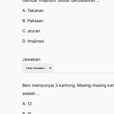
Gambar imajinatif dibuat berdasarkan …
A. Tekanan
B. Paksaan
C. aturan
D. Imajinasi
Jawaban:
Beni mempunyai 3 kantong. Masing-masing kanto
adalah …
A. 12
B. 15