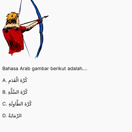
Bahasa Arab gambar berikut adalah….
A. كُرَّةَ الْقَدَمِ
B. كُرَّةَ السَّلَّةِ
C. كُرَّةَ الطَّاوِلَةِ
D. الرِّمَايَةُ