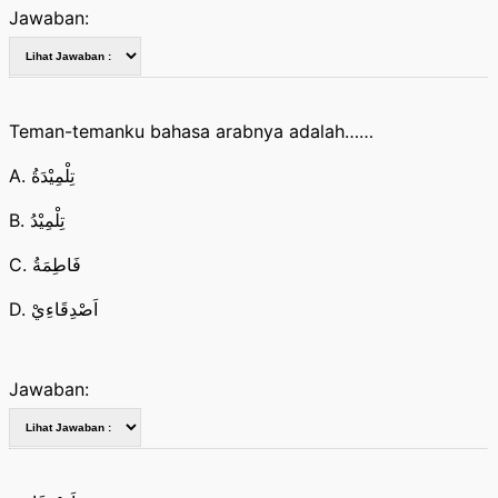
Jawaban:
Teman-temanku bahasa arabnya adalah……
A. تِلْمِيْدَةُ
B. تِلْمِيْدُ
C. فَاطِمَةُ
D. اَصْدِقَاءِيْ
Jawaban: