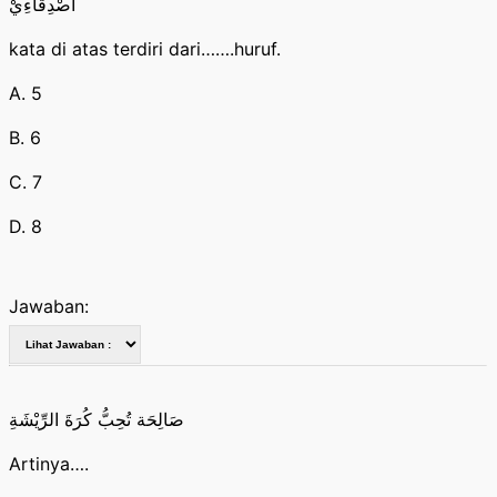
اَصْدِقَاءِيْ
kata di atas terdiri dari…….huruf.
A. 5
B. 6
C. 7
D. 8
Jawaban:
صَالِحَة تُحِبُّ كُرَةَ الرِّيْشَةِ
Artinya….