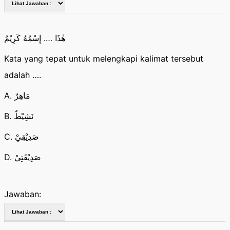
هٰذَا …. إِسْمُهُ كَرِيْمُ
Kata yang tepat untuk melengkapi kalimat tersebut
adalah ….
A. مَاهِرٌ
B. نَشِيْطٌ
C. صَدِيْقِيْ
D. صَدِيْقَتِيْ
Jawaban: