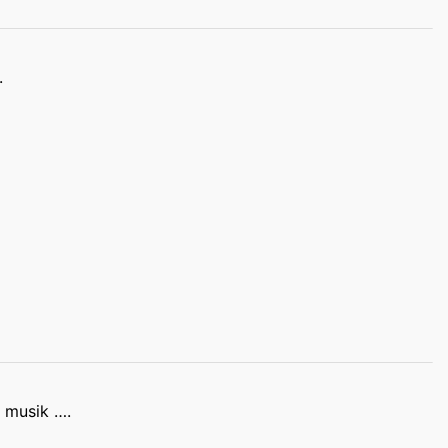
.
t musik ….