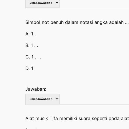
Simbol not penuh dalam notasi angka adalah …
A. 1 .
B. 1 . .
C. 1 . . .
D. 1
Jawaban:
Alat musik Tifa memiliki suara seperti pada ala