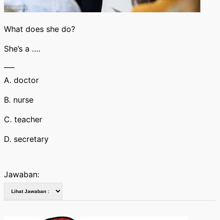
What does she do?
She’s a ….
___
A. doctor
B. nurse
C. teacher
D. secretary
Jawaban: