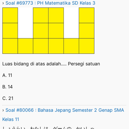
›
Soal #69773 : PH Matematika SD Kelas 3
Luas bidang di atas adalah..... Persegi satuan
A. 11
B. 14
C. 21
›
Soal #80066 : Bahasa Jepang Semester 2 Genap SMA
Kelas 11
しょうらい わたしは ゲームの かいしゃ