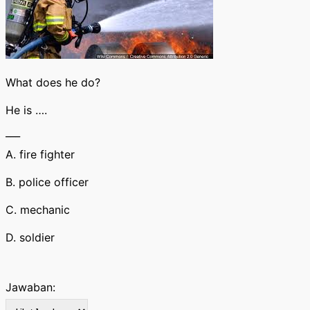
What does he do?
He is ….
___
A. fire fighter
B. police officer
C. mechanic
D. soldier
Jawaban: