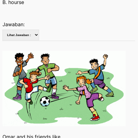
B. hourse
Jawaban:
Omar and his friends like _____________.