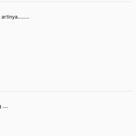
r artinya………
g ….