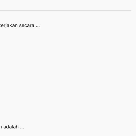
kerjakan secara …
n adalah …