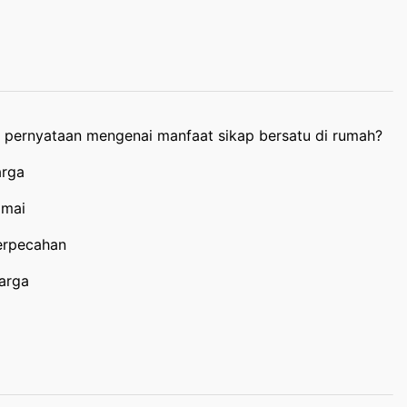
n pernyataan mengenai manfaat sikap bersatu di rumah?
arga
amai
perpecahan
arga