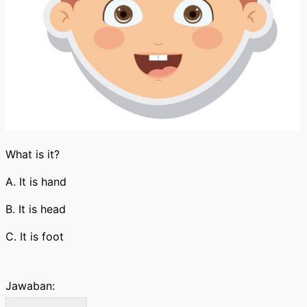
What is it?
A. It is hand
B. It is head
C. It is foot
Jawaban: