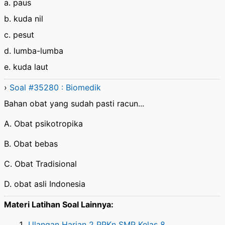
a. paus
b. kuda nil
c. pesut
d. lumba-lumba
e. kuda laut
›
Soal #35280 : Biomedik
Bahan obat yang sudah pasti racun...
A. Obat psikotropika
B. Obat bebas
C. Obat Tradisional
D. obat asli Indonesia
Materi Latihan Soal Lainnya:
Ulangan Harian 2 PPKn SMP Kelas 8