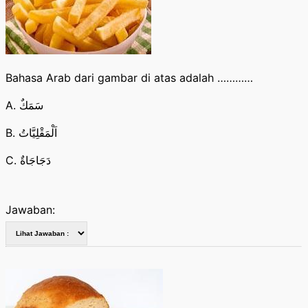
Bahasa Arab dari gambar di atas adalah …………
A. سَمَكٌ
B. اَلْمَقْلِيَّاتُ
C. دَجَاجَاةٌ
Jawaban: