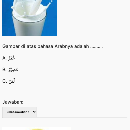
Gambar di atas bahasa Arabnya adalah ……….
A. خُبْزٌ
B. عَصِيْرٌ
C. لَبَنٌ
Jawaban: