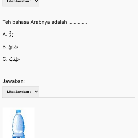
Teh bahasa Arabnya adalah …………..
A. رُزٌّ
B. شَايٌ
C. حَلِيْبٌ
Jawaban: