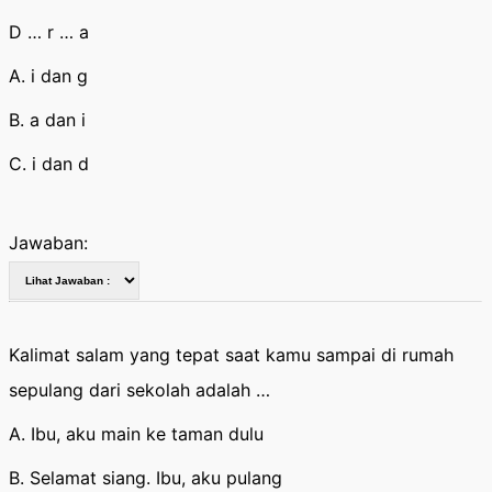
D … r … a
A. i dan g
B. a dan i
C. i dan d
Jawaban:
Kalimat salam yang tepat saat kamu sampai di rumah
sepulang dari sekolah adalah …
A. Ibu, aku main ke taman dulu
B. Selamat siang. Ibu, aku pulang