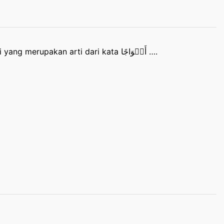
Manakah kosa kata Bahasa Indonesia berikut ini yang merupakan arti dari kata أَفۡوَاجًا ….