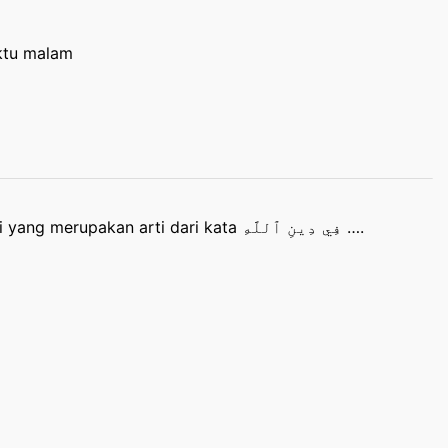
aktu malam
Manakah kosa kata Bahasa Indonesia berikut ini yang merupakan arti dari kata فِي دِينِ ٱللَّهِ ….