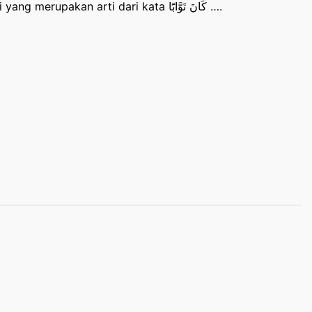
Manakah kosa kata Bahasa Indonesia berikut ini yang merupakan arti dari kata كَانَ تَوَّابًَا ….