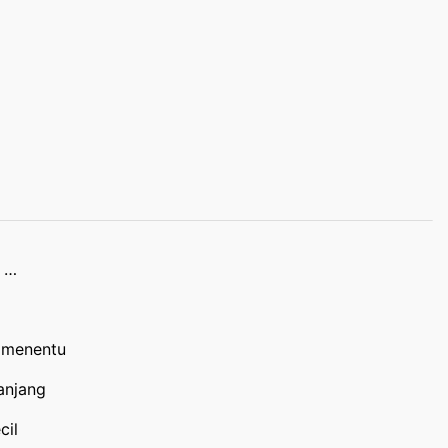
i …
 menentu
anjang
cil