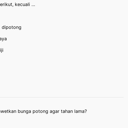
rikut, kecuali …
 dipotong
aya
ji
wetkan bunga potong agar tahan lama?