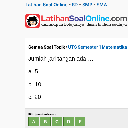
Latihan Soal Online
-
SD
-
SMP
-
SMA
Semua Soal Topik :
UTS Semester 1 Matematika 
Jumlah jari tangan ada …
a. 5
b. 10
c. 20
Pilih jawaban kamu: