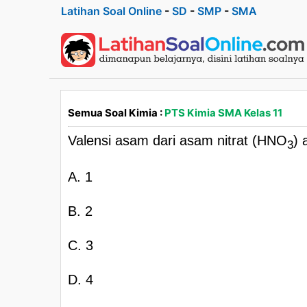
Latihan Soal Online
-
SD
-
SMP
-
SMA
Semua Soal Kimia :
PTS Kimia SMA Kelas 11
Valensi asam dari asam nitrat (HNO
)
3
A. 1
B. 2
C. 3
D. 4