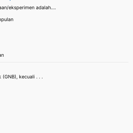
aan/eksperimen adalah….
mpulan
an
(GNB), kecuali . . .