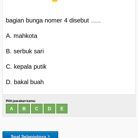
bagian bunga nomer 4 disebut …..
A. mahkota
B. serbuk sari
C. kepala putik
D. bakal buah
Pilih jawaban kamu:
Soal Selanjutnya >