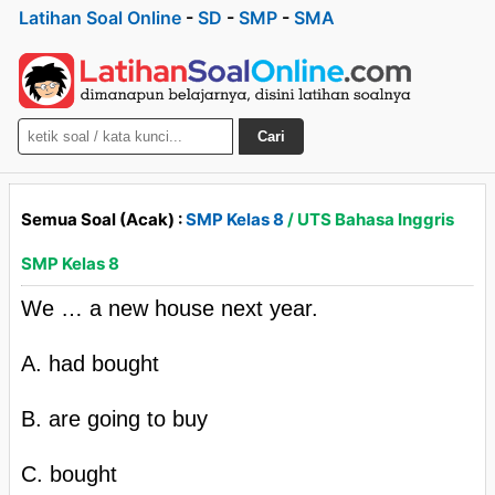
Latihan Soal Online
-
SD
-
SMP
-
SMA
Cari
Semua Soal (Acak) :
SMP Kelas 8
/ UTS Bahasa Inggris
SMP Kelas 8
We … a new house next year.
A. had bought
B. are going to buy
C. bought