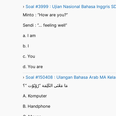
›
Soal #3999 : Ujian Nasional Bahasa Inggris S
Minto : “How are you?”
Sendi : “… feeling well”
a. I am
b. I
c. You
d. You are
›
Soal #150408 : Ulangan Bahasa Arab MA Kela
مَا مَعْنَى الكَلِمَة “رُوْبُوْت “؟
A. Komputer
B. Handphone