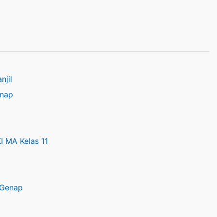
njil
enap
I MA Kelas 11
 Genap