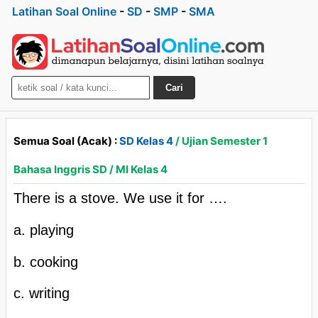
Latihan Soal Online
-
SD
-
SMP
-
SMA
Cari
Semua Soal (Acak) :
SD Kelas 4
/ Ujian Semester 1
Bahasa Inggris SD / MI Kelas 4
There is a stove. We use it for ….
a. playing
b. cooking
c. writing