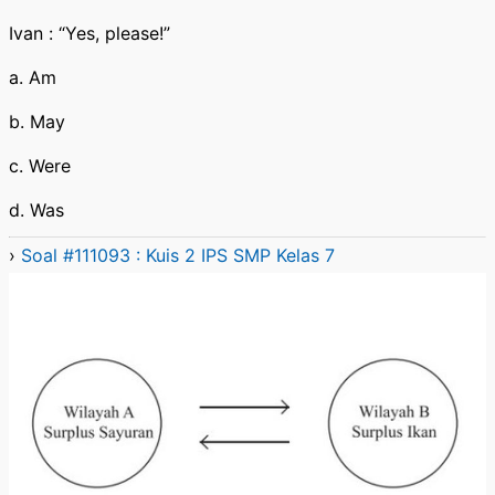
Ivan : “Yes, please!”
a. Am
b. May
c. Were
d. Was
›
Soal #111093 : Kuis 2 IPS SMP Kelas 7