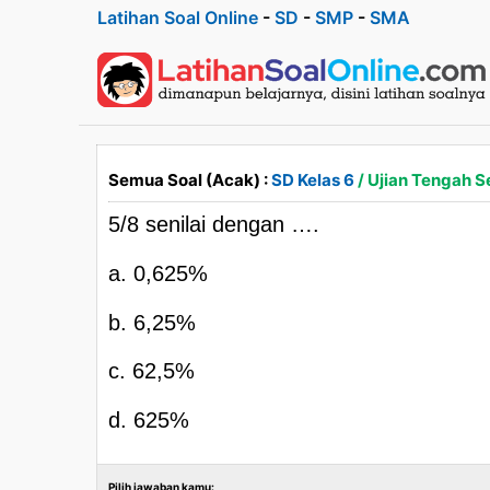
Latihan Soal Online
-
SD
-
SMP
-
SMA
Semua Soal (Acak) :
SD Kelas 6
/ Ujian Tengah 
5/8 senilai dengan ….
a. 0,625%
b. 6,25%
c. 62,5%
d. 625%
Pilih jawaban kamu: