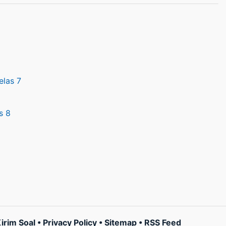
elas 7
s 8
irim Soal
•
Privacy Policy
•
Sitemap
•
RSS Feed